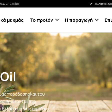
κ 64007, Ελλάδα
Πολλαπλοί τρ
ικά με εμάς
Το προϊόν
Η παραγωγή
Επ
 Oil
 μας παράδοσης και του
ας βρίσκονται στο
 Ελλάδα και μας χαρίζουν