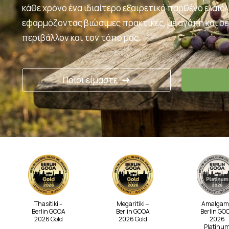
κάθε χρόνο ένα ιδιαίτερο εξαιρετικό παρθένο ελαιό
εφαρμόζοντας βιώσιμες πρακτικές, με αγάπη και σ
περιβάλλον και τον τόπο μας.
Ποιοι είμαστε
Thasitiki –
Megaritiki –
Amalgam
Berlin GOOA
Berlin GOOA
Berlin GO
2026 Gold
2026 Gold
2026
Platinu