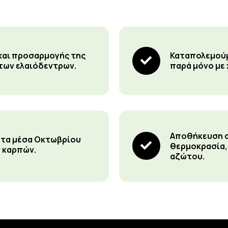
και προσαρμογής της
Καταπολεμούμ
 των ελαιόδεντρων.
παρά μόνο με
Αποθήκευση σ
ς τα μέσα Οκτωβρίου
θερμοκρασία,
ν καρπών.
αζώτου.