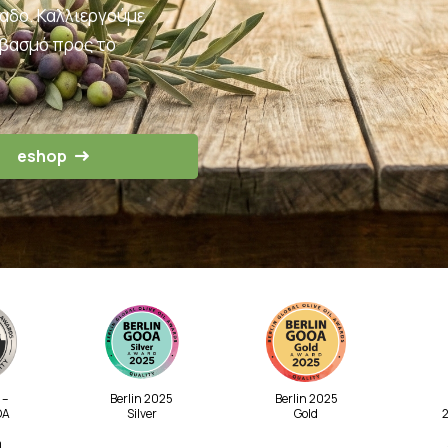
λαδο. Καλλιεργούμε
εβασμό προς το
eshop
 –
Berlin 2025
Berlin 2025
OA
Silver
Gold
2
m