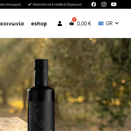
όποι πληρωμής
Αποστολή σε Ελλάδα & Εξωτερικό
ικοινωνία
eshop
GR
0,00
€