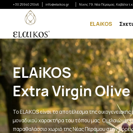
+30 25940 21046
info@elaikos.gr
Νίκης 79, Νέα Πέραμος, Καβάλα τ.
ELAiKOS
Σχετ
ELAiKOS
Extra Virgin Olive
Το ELAiKOS είναι το αποτέλεσμα της οικογενειακής
μοναδικού χαρακτήρα του τόπου μας. Οι ελαιώνες μ
παραθαλάσσιο χωριό της Νέας Περάμου στην Βόρεια