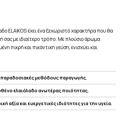
αδο ELAiKOS έχει ένα ξεχωριστό χαρακτήρα που θα
κή σας με ιδιαίτερο τρόπο. Με πλούσιο άρωμα
νη πικρή και πικάντικη γεύση, ενισχύει και
 παραδοσιακές μεθόδους παραγωγής.
ρθένο ελαιόλαδο ανωτέρας ποιότητας.
κή αξία και ευεργετικές ιδιότητες για την υγεία.