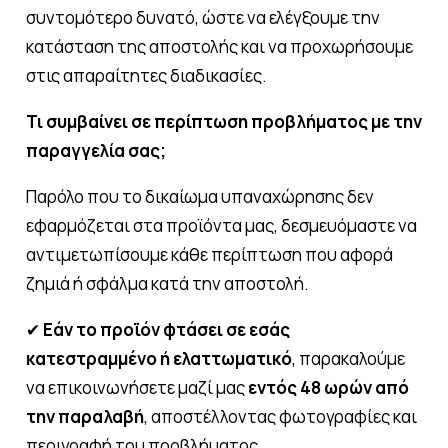
συντομότερο δυνατό, ώστε να ελέγξουμε την
κατάσταση της αποστολής και να προχωρήσουμε
στις απαραίτητες διαδικασίες.
Τι συμβαίνει σε περίπτωση προβλήματος με την
ELAiKOS
παραγγελία σας;
Σχετικά με εμάς
Παρόλο που το δικαίωμα υπαναχώρησης δεν
Το προϊόν
εφαρμόζεται στα προϊόντα μας, δεσμευόμαστε να
αντιμετωπίσουμε κάθε περίπτωση που αφορά
Η παραγωγή
ζημιά ή σφάλμα κατά την αποστολή.
Επικοινωνία
✔
Εάν το προϊόν φτάσει σε εσάς
κατεστραμμένο ή ελαττωματικό
, παρακαλούμε
eshop
να επικοινωνήσετε μαζί μας
εντός 48 ωρών από
την παραλαβή
, αποστέλλοντας φωτογραφίες και
EN
GR
περιγραφή του προβλήματος.