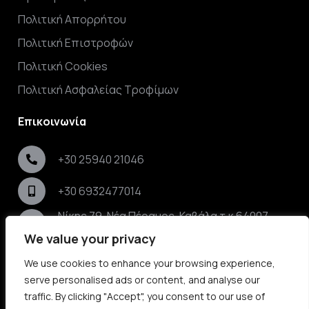
Πολιτική Απορρήτου
Πολιτική Επιστροφών
Πολιτική Cookies
Πολιτική Ασφαλείας Τροφίμων
Επικοινωνία
+30 25940 21046
+30 6932477014
Νίκης 79, Νέα Πέραμος, Καβάλα τ.κ 64007,
Ελλάδα
We value your privacy
info@elaikos.gr
We use cookies to enhance your browsing experience,
serve personalised ads or content, and analyse our
traffic. By clicking "Accept", you consent to our use of
©
2026
ELAiKOS
| elaikos.gr | Με την επιφύλαξη