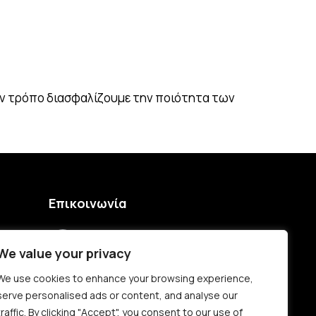
ν τρόπο διασφαλίζουμε την ποιότητα των
Επικοινωνία
+30 25940 21046
We value your privacy
+30 6932477014
We use cookies to enhance your browsing experience,
serve personalised ads or content, and analyse our
Νίκης 79, Νέα Πέραμος, Καβάλα τ.κ
traffic. By clicking "Accept", you consent to our use of
64007, Ελλάδα