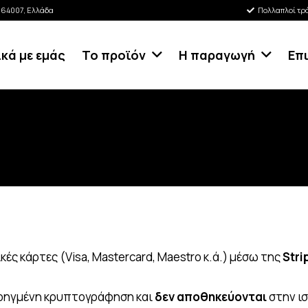
κ 64007, Ελλάδα
Πολλαπλοί τρ
ικά με εμάς
Το προϊόν
Η παραγωγή
Επ
ές κάρτες (Visa, Mastercard, Maestro κ.ά.) μέσω της
Stri
ροηγμένη κρυπτογράφηση και
δεν αποθηκεύονται
στην ισ