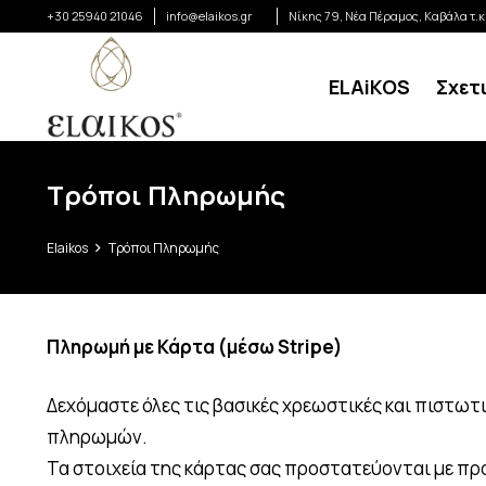
+30 25940 21046
info@elaikos.gr
Νίκης 79, Νέα Πέραμος, Καβάλα τ.
ELAiKOS
Σχετ
Τρόποι Πληρωμής
Elaikos
Τρόποι Πληρωμής
Πληρωμή με Κάρτα (μέσω Stripe)
Δεχόμαστε όλες τις βασικές χρεωστικές και πιστωτικ
πληρωμών.
Τα στοιχεία της κάρτας σας προστατεύονται με π