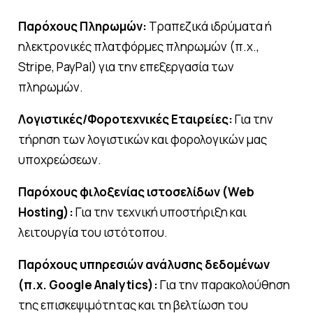
Παρόχους Πληρωμών:
Τραπεζικά ιδρύματα ή
ηλεκτρονικές πλατφόρμες πληρωμών (π.χ.,
Stripe, PayPal) για την επεξεργασία των
ELAiKOS
πληρωμών.
Σχετικά με εμάς
Λογιστικές/Φοροτεχνικές Εταιρείες:
Για την
τήρηση των λογιστικών και φορολογικών μας
Το προϊόν
υποχρεώσεων.
Η παραγωγή
Παρόχους φιλοξενίας ιστοσελίδων (Web
Επικοινωνία
Hosting):
Για την τεχνική υποστήριξη και
λειτουργία του ιστότοπου.
eshop
Παρόχους υπηρεσιών ανάλυσης δεδομένων
(π.χ. Google Analytics):
Για την παρακολούθηση
EN
GR
της επισκεψιμότητας και τη βελτίωση του