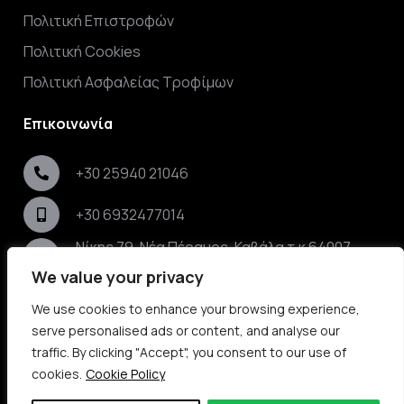
Πολιτική Επιστροφών
Πολιτική Cookies
Πολιτική Ασφαλείας Τροφίμων
Επικοινωνία
+30 25940 21046
+30 6932477014
Νίκης 79, Νέα Πέραμος, Καβάλα τ.κ 64007,
Ελλάδα
We value your privacy
info@elaikos.gr
We use cookies to enhance your browsing experience,
serve personalised ads or content, and analyse our
traffic. By clicking "Accept", you consent to our use of
©
2026
ELAiKOS
| elaikos.gr | Με την επιφύλαξη
cookies.
Cookie Policy
κάθε δικαιώματος