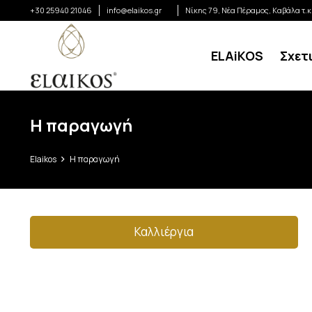
+30 25940 21046
info@elaikos.gr
Νίκης 79, Νέα Πέραμος, Καβάλα τ.
ELAiKOS
Σχετ
Η παραγωγή
Elaikos
Η παραγωγή
Καλλιέργια