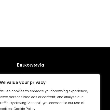
Επικοινωνία
+30 25940 21046
We value your privacy
+30 6932477014
We use cookies to enhance your browsing experience,
serve personalised ads or content, and analyse our
Νίκης 79, Νέα Πέραμος, Καβάλα τ.κ
traffic. By clicking "Accept", you consent to our use of
64007, Ελλάδα
cookies.
Cookie Policy
ίμων