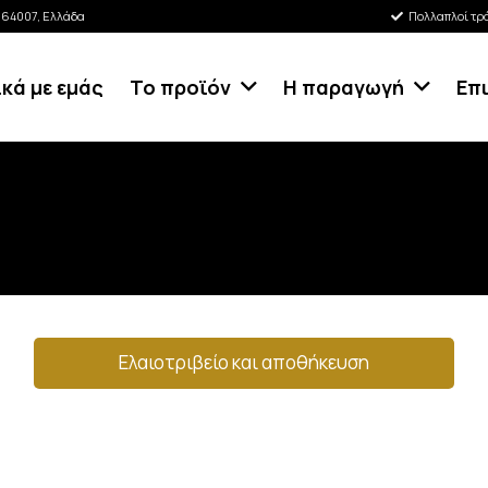
κ 64007, Ελλάδα
Πολλαπλοί τρ
ικά με εμάς
Το προϊόν
Η παραγωγή
Επ
Ελαιοτριβείο και αποθήκευση