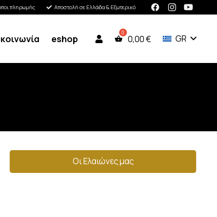
όποι πληρωμής
Αποστολή σε Ελλάδα & Εξωτερικό
ικοινωνία
eshop
GR
0,00
€
Οι Ελαιώνες μας