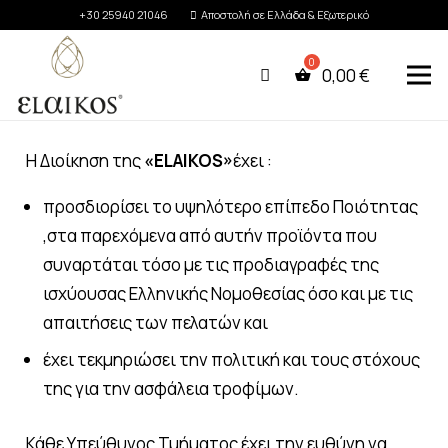
+30 25940 21046
Αποστολή σε Ελλάδα & Εξωτερικό
0,00
€
Η Διοίκηση της
«
ELAIKOS
»
έχει :
προσδιορίσει το υψηλότερο επίπεδο Ποιότητας
,στα παρεχόμενα από αυτήν προϊόντα που
συναρτάται τόσο με τις προδιαγραφές της
ισχύουσας Ελληνικής Νομοθεσίας όσο και με τις
απαιτήσεις των πελατών και
έχει τεκμηριώσει την πολιτική και τους στόχους
της για την ασφάλεια τροφίμων.
Κάθε Υπεύθυνος Τμήματος έχει την ευθύνη να