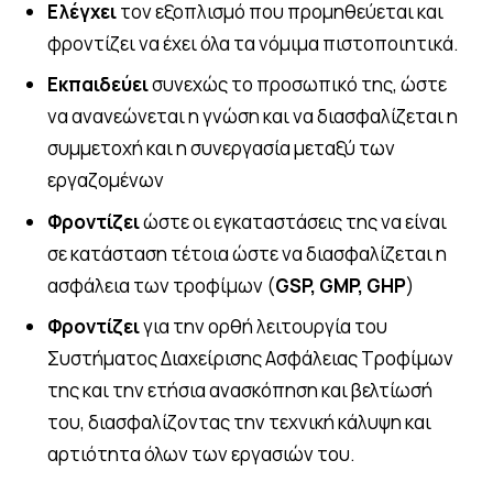
Ελέγχει
τον εξοπλισμό που προμηθεύεται και
φροντίζει να έχει όλα τα νόμιμα πιστοποιητικά.
EN
GR
Εκπαιδεύει
συνεχώς το προσωπικό της, ώστε
να ανανεώνεται η γνώση και να διασφαλίζεται η
συμμετοχή και η συνεργασία μεταξύ των
εργαζομένων
Φροντίζει
ώστε οι εγκαταστάσεις της να είναι
σε κατάσταση τέτοια ώστε να διασφαλίζεται η
ασφάλεια των τροφίμων (
GSP
,
GMP
,
GHP
)
Φροντίζει
για την ορθή λειτουργία του
Συστήματος Διαχείρισης Ασφάλειας Τροφίμων
της και την ετήσια ανασκόπηση και βελτίωσή
του, διασφαλίζοντας την τεχνική κάλυψη και
αρτιότητα όλων των εργασιών του.