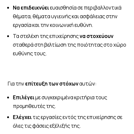
Να επιδεικνύει
ευαισθησία σε περιβαλλοντικά
θέματα, θέματα υγιεινής και ασφάλειας στην
εργασία και την κοινωνική ευθύνη.
Τα στελέχη της επιχείρησης
να στοχεύουν
σταθερά στη βελτίωση της ποιότητας στο χώρο
ευθύνης τους.
ELAiKOS
Σχετικά με εμάς
Για την
επίτευξη των στόχων
αυτών:
Το προϊόν
Επιλέγει
με συγκεκριμένα κριτήρια τους
Η παραγωγή
προμηθευτές της.
Ελέγχει
τις εργασίες εντός της επιχείρησης σε
Επικοινωνία
όλες τις φάσεις εξέλιξής της.
eshop